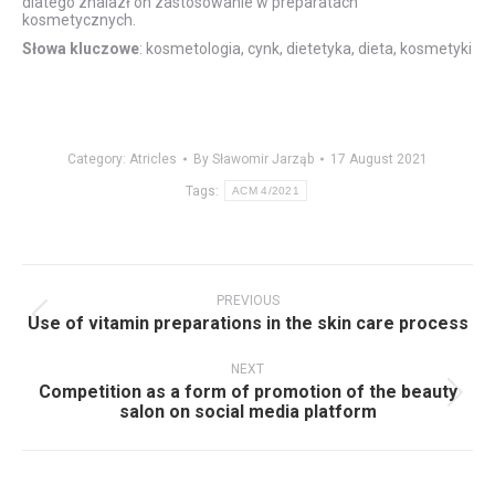
dlatego znalazł on zastosowanie w preparatach
kosmetycznych.
Słowa kluczowe
: kosmetologia, cynk, dietetyka, dieta, kosmetyki
Category:
Atricles
By
Sławomir Jarząb
17 August 2021
Tags:
ACM 4/2021
PREVIOUS
Use of vitamin preparations in the skin care process
NEXT
Competition as a form of promotion of the beauty
salon on social media platform