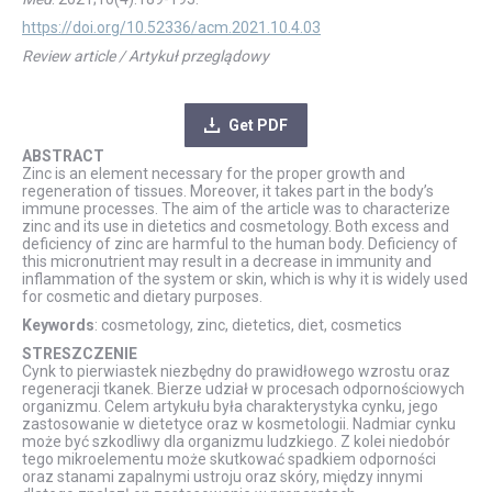
https://doi.org/10.52336/acm.2021.10.4.03
Review article / Artykuł przeglądowy
Get PDF
ABSTRACT
Zinc is an element necessary for the proper growth and
regeneration of tissues. Moreover, it takes part in the body’s
immune processes. The aim of the article was to characterize
zinc and its use in dietetics and cosmetology. Both excess and
deficiency of zinc are harmful to the human body. Deficiency of
this micronutrient may result in a decrease in immunity and
inflammation of the system or skin, which is why it is widely used
for cosmetic and dietary purposes.
Keywords
: cosmetology, zinc, dietetics, diet, cosmetics
STRESZCZENIE
Cynk to pierwiastek niezbędny do prawidłowego wzrostu oraz
regeneracji tkanek. Bierze udział w procesach odpornościowych
organizmu. Celem artykułu była charakterystyka cynku, jego
zastosowanie w dietetyce oraz w kosmetologii. Nadmiar cynku
może być szkodliwy dla organizmu ludzkiego. Z kolei niedobór
tego mikroelementu może skutkować spadkiem odporności
oraz stanami zapalnymi ustroju oraz skóry, między innymi